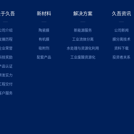
关于久吾
新材料
解决方案
久吾资讯
公司介绍
陶瓷膜
新能源服务
公司新闻
发展历程
有机膜
工业流体分离
膜分离技术
企业荣誉
吸附剂
水处理与资源化利用
资料下载
科技奖励
配套产品
工业废酸资源化
投资者关系
产品认证
研发实力
工程交付
客户服务