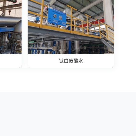
钛白废酸水