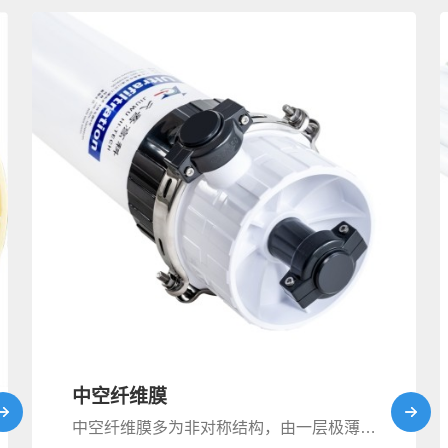
中空纤维膜
中空纤维膜多为非对称结构，由一层极薄、具有一定孔径的致密皮层（孔径0.02~0.2μm，厚度为0.1～1μm）和一层较厚、具有海绵状或指状结构的多孔层（结构约75～500μm厚，孔径约0.1~2μm）组成，截留作用主要发生在皮层，后者主要起支撑作用。