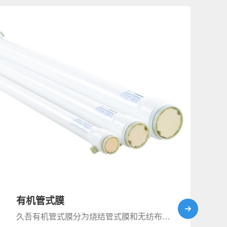
有机管式膜
久吾有机管式膜分为烧结管式膜和⽆纺布管式膜两种，材料涉及PVDF、PES等