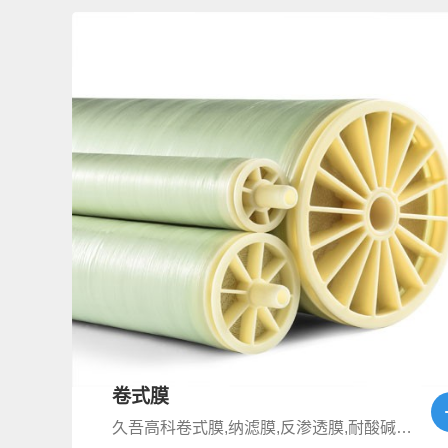
卷式膜
久吾高科卷式膜,纳滤膜,反渗透膜,耐酸碱高温膜