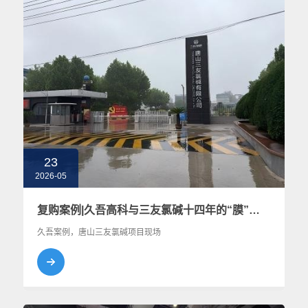
23
2026-05
复购案例|久吾高科与三友氯碱十四年的“膜”力进阶之路
久吾案例，唐山三友氯碱项目现场