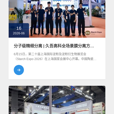
16
2026-06
分子级精细分离 | 久吾高科全场景膜分离方案重塑淀粉深加工价值链
​6月15日，第二十届上海国际淀粉及淀粉衍生物展览会
（Starch Expo 2026）在上海国家会展中心开幕。中国陶瓷膜
技术开创企业久吾高科携全场景膜分离解决方案重磅亮相， 向
业界全方位展示了膜科技如何精准破解行业痛点，为乳品深加
工、生物发酵、植物提取、啤酒酿造等领域的绿色、高质量发
展注入强劲动能。