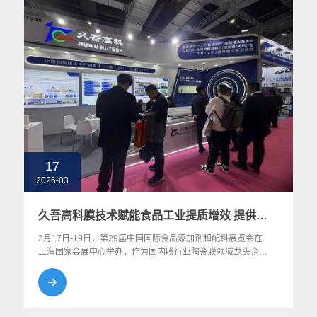
17
2026-03
久吾高科膜技术赋能食品工业提质增效 提供一站式多场景解决方案
3月17日-19日，第29届中国国际食品添加剂和配料展览会在
上海国家会展中心举办，作为国内膜行业陶瓷膜领域龙头企
业，久吾高科目前已经与百威啤酒、可口可乐、修正药业、云
南白药、劲牌酒业、金龙鱼等行业头部企业建立了良好的合作
关系。此次展会公司携旗下食品级膜分离全套解决方案亮相，
共探食品加工提质增效、绿色低碳的创新路径，共话行业未来