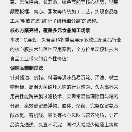
离、常温除菌、长寿命、绿色节能等核心优势，彻底
颠覆板框、离心、蒸发等传统加工工艺，实现食品加
工从“粗放过滤”到“分子级精细分离”的跨越。
核心方案亮相，覆盖多元食品加工场景
本次FIC展会，久吾高科将重点展示多款适配食品行业
的核心膜技术与落地应用案例，全方位呈现膜科技为
食品工业带来的变革性价值：
调味品精制过滤
针对酱油、食醋、料酒等调味品易沉淀、浑浊、微生
物超标、高温灭菌破坏风味的行业难题，久吾高科采
用高性能陶瓷膜过滤技术，实现常温物理除菌与精密
分离，高效截留悬浮物、胶体、杂菌，完整保留氨基
酸态氮、有机酸、酯类等核心风味与营养物质，让产
品清亮通透、久置不沉淀，同时大幅减少硅藻土等助