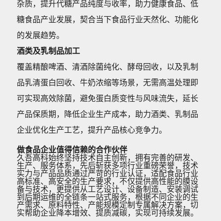
杂质，提升代糖产品纯度与收率，助力健康食品、低
糖食品产业发展，契合当下食品行业天然化、功能化
的发展趋势。
酒类及乳制品加工
覆盖精酿啤酒、清酒除菌纯化、酵母回收，以及乳制
品乳清蛋白回收、牛奶浓缩等场景，无需高温处理即
可实现高效除菌，避免蛋白质变性与风味流失，延长
产品保质期，降低企业生产成本，助力酒类、乳制品
企业优化生产工艺，提升产品核心竞争力。
做食品企业值得信赖的合作伙伴
久吾高科始终坚持技术自主创新，拥有完善的研发、
生产、服务体系，先后斩获多项行业重磅荣誉，技术
实力与产品品质通过严苛的行业认证，适配食品行业
高标准、高安全的生产要求，不仅提供高性能的膜设
备与技术，更提供从工艺设计、设备制造、安装调试
到后期运维的全链条一站式服务，根据不同企业的生
产需求、原料特性、产能规模定制专属解决方案，切
实帮助企业降本增效、提质减碳，实现可持续发展。