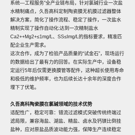
系统—工程服务”全产业链布局，针对氯碱行业一次盐
水精制痛点，久吾高科定制陶瓷膜无机膜过滤器整体
解决方案，简化了操作流程、稳定了操作，一次盐水
精制实现了操作自动化:达到一次精制盐水
Ca2++Mg2+≤1mg/L、SS≤lmg/L的指标要求，精准匹
配企业生产需求。
这次合作，成为了检验产品质量的“试金石”，现场运行
的数据给出了最有力的回答。在实际生产中，设备稳
定运行5年后仅需更换膜管等配件，这种超长使用寿命
和极低的维护频率，也为后续长达十余年的深度合作
埋下了伏笔。
久吾高科陶瓷膜在氯碱领域的技术优势
适配性广，稳定可靠：错流过滤模式突破传统终端过
滤局限，兼容海盐、湖盐、精盐、卤水及钙镁比倒挂
盐种，应对原盐品质波动能力强，保障生产连续稳定