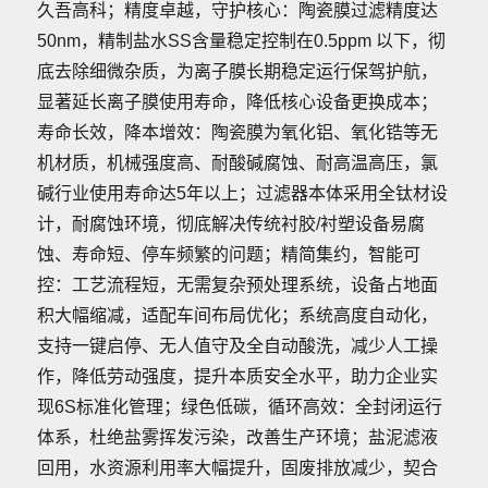
久吾高科；精度卓越，守护核心：陶瓷膜过滤精度达
50nm，精制盐水SS含量稳定控制在0.5ppm 以下，彻
底去除细微杂质，为离子膜长期稳定运行保驾护航，
显著延长离子膜使用寿命，降低核心设备更换成本；
寿命长效，降本增效：陶瓷膜为氧化铝、氧化锆等无
机材质，机械强度高、耐酸碱腐蚀、耐高温高压，氯
碱行业使用寿命达5年以上；过滤器本体采用全钛材设
计，耐腐蚀环境，彻底解决传统衬胶/衬塑设备易腐
蚀、寿命短、停车频繁的问题；精简集约，智能可
控：工艺流程短，无需复杂预处理系统，设备占地面
积大幅缩减，适配车间布局优化；系统高度自动化，
支持一键启停、无人值守及全自动酸洗，减少人工操
作，降低劳动强度，提升本质安全水平，助力企业实
现6S标准化管理；绿色低碳，循环高效：全封闭运行
体系，杜绝盐雾挥发污染，改善生产环境；盐泥滤液
回用，水资源利用率大幅提升，固废排放减少，契合