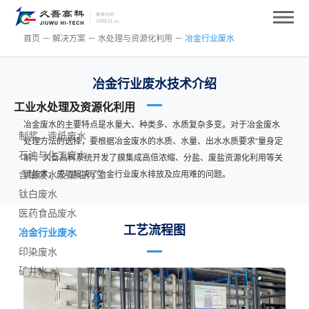
首页
－
解决方案
－
水处理与资源化利用
－
冶金行业废水
冶金行业废水技术介绍
工业水处理及资源化利用
冶金废水的主要特点是水量大、种类多、水质复杂多变。对于冶金废水
制浆、造纸废水
处理方法的选择，要根据冶金废水的水质、水量、出水水质要求“量身定
石油与化工废水
制”。久吾高科系统开发了膜集成高倍浓缩、分盐、废盐资源化利用等关
含油废水及废油再生
键技术，成功解决了冶金行业废水排放及应用难的问题。
钛白废水
医药食品废水
工艺流程图
冶金行业废水
印染废水
矿井水